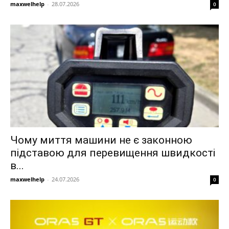
maxwelhelp
-
28.07.2026
0
Чому миття машини не є законною
підставою для перевищення швидкості
в...
maxwelhelp
-
24.07.2026
0