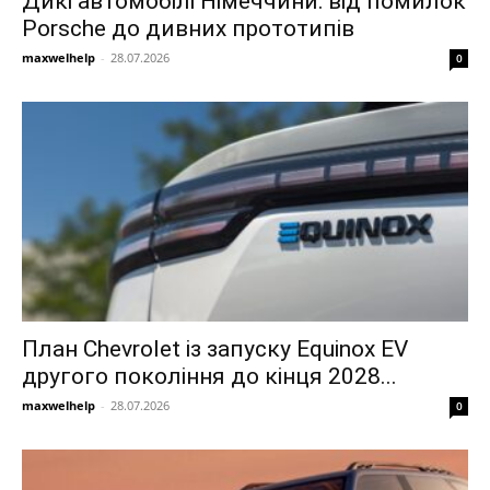
Дикі автомобілі Німеччини: від помилок
Porsche до дивних прототипів
maxwelhelp
-
28.07.2026
0
План Chevrolet із запуску Equinox EV
другого покоління до кінця 2028...
maxwelhelp
-
28.07.2026
0