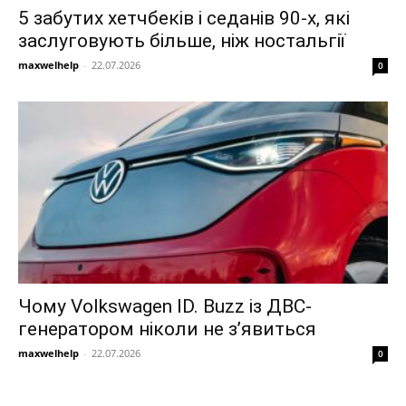
5 забутих хетчбеків і седанів 90-х, які
заслуговують більше, ніж ностальгії
maxwelhelp
-
22.07.2026
0
Чому Volkswagen ID. Buzz із ДВС-
генератором ніколи не з’явиться
maxwelhelp
-
22.07.2026
0